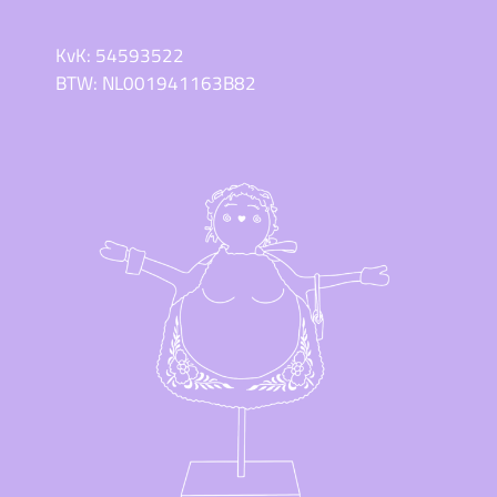
KvK: 54593522
BTW: NL001941163B82