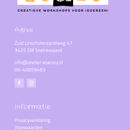
Adres
Zuid Linschoterzandweg 47
3425 EM Snelrewaard
info@atelier-esenzo.nl
06-40859483
Informatie
Privacyverklaring
Voorwaarden