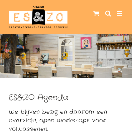
Ga
naar
inhoud
ES&ZO Agenda
We blijven bezig en daarom een
overzicht open workshops voor
volwassenen.