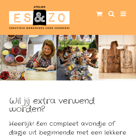
Ga
naar
inhoud
Wil jij extra verwend
worden?
Heerlijk! Een compleet avondje of
dagje uit beginnende met een lekkere