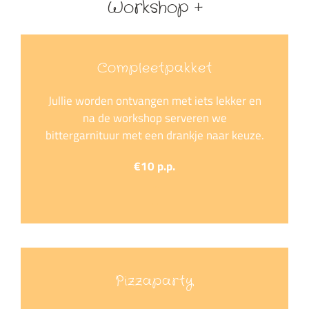
Workshop +
Compleetpakket
Jullie worden ontvangen met iets lekker en
na de workshop serveren we
bittergarnituur met een drankje naar keuze.
€10 p.p.
….
….
Pizzaparty