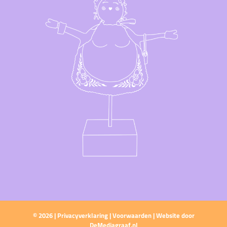
©
2026 |
Privacyverklaring
|
Voorwaarden
| Website door
DeMediagraaf.nl