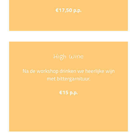
€17,50 p.p.
High Wine
Na de workshop drinken we heerlijke wijn
met bittergarnituur.
€15 p.p.
….
…
.