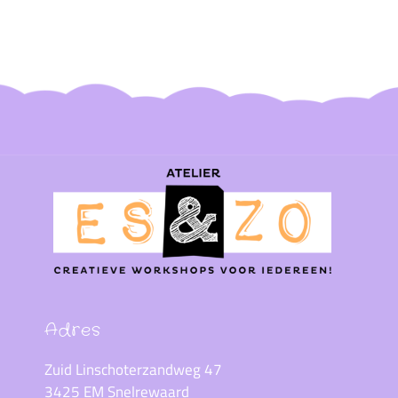
Adres
Zuid Linschoterzandweg 47
3425 EM Snelrewaard