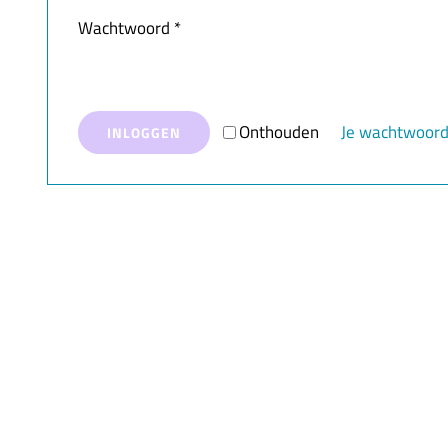
Vereist
Wachtwoord
*
Onthouden
Je wachtwoord
INLOGGEN