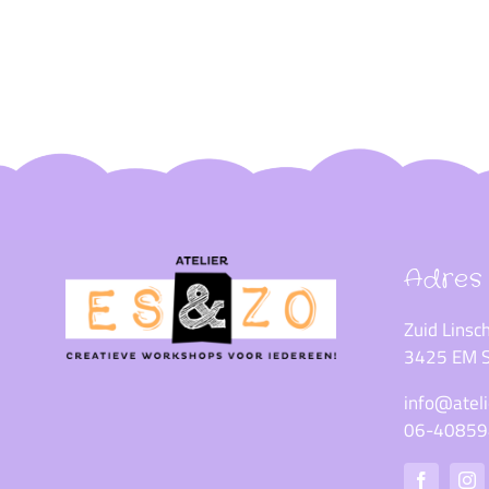
Adres
Zuid Lins
3425 EM S
info@ateli
06-4085