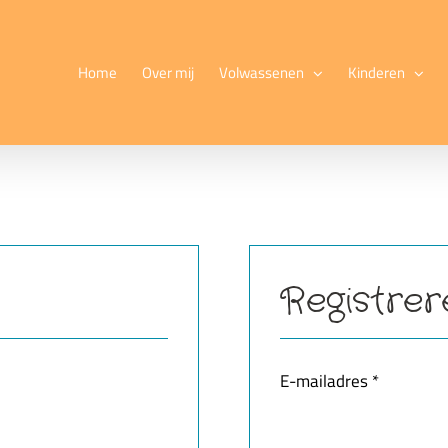
Home
Over mij
Volwassenen
Kinderen
Registrer
Vereist
E-mailadres
*