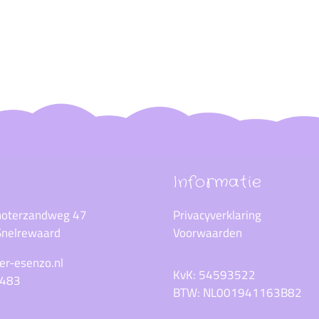
Informatie
choterzandweg 47
Privacyverklaring
nelrewaard
Voorwaarden
er-esenzo.nl
KvK: 54593522
9483
BTW: NL001941163B82