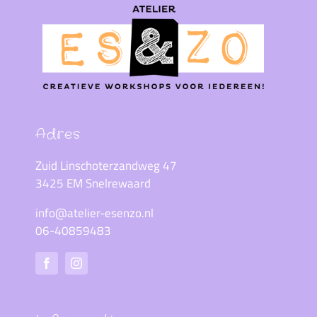
Adres
Zuid Linschoterzandweg 47
3425 EM Snelrewaard
info@atelier-esenzo.nl
06-40859483