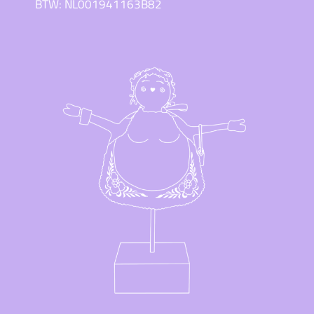
BTW: NL001941163B82