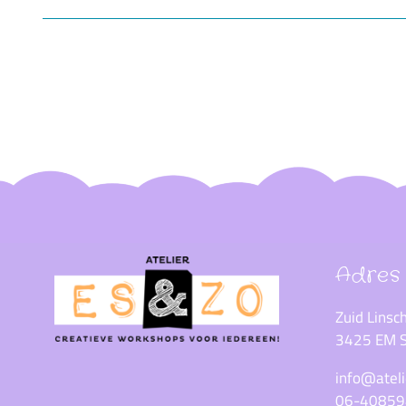
Adres
Zuid Lins
3425 EM S
info@ateli
06-4085