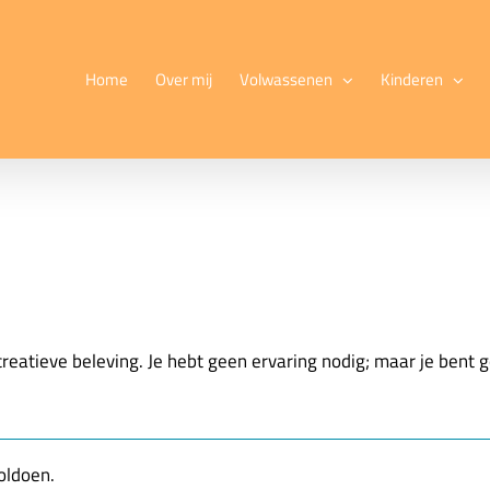
Home
Over mij
Volwassenen
Kinderen
creatieve beleving.
Je hebt g
een ervaring nodig; maar je bent g
oldoen.